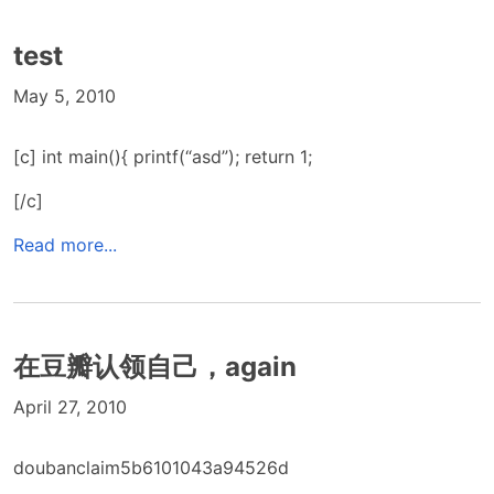
test
May 5, 2010
[c] int main(){ printf(“asd”); return 1;
[/c]
Read more...
在豆瓣认领自己，again
April 27, 2010
doubanclaim5b6101043a94526d