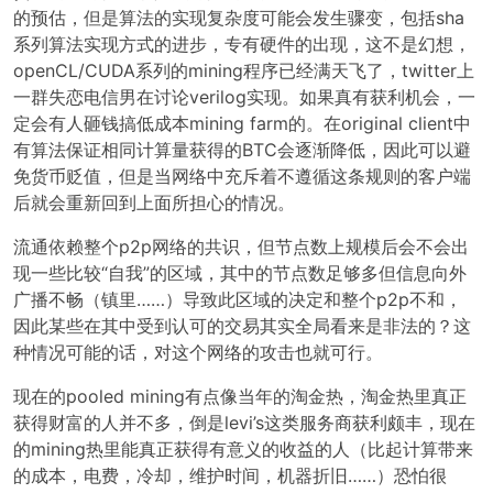
的预估，但是算法的实现复杂度可能会发生骤变，包括sha
系列算法实现方式的进步，专有硬件的出现，这不是幻想，
openCL/CUDA系列的mining程序已经满天飞了，twitter上
一群失恋电信男在讨论verilog实现。如果真有获利机会，一
定会有人砸钱搞低成本mining farm的。在original client中
有算法保证相同计算量获得的BTC会逐渐降低，因此可以避
免货币贬值，但是当网络中充斥着不遵循这条规则的客户端
后就会重新回到上面所担心的情况。
流通依赖整个p2p网络的共识，但节点数上规模后会不会出
现一些比较“自我”的区域，其中的节点数足够多但信息向外
广播不畅（镇里……）导致此区域的决定和整个p2p不和，
因此某些在其中受到认可的交易其实全局看来是非法的？这
种情况可能的话，对这个网络的攻击也就可行。
现在的pooled mining有点像当年的淘金热，淘金热里真正
获得财富的人并不多，倒是levi’s这类服务商获利颇丰，现在
的mining热里能真正获得有意义的收益的人（比起计算带来
的成本，电费，冷却，维护时间，机器折旧……）恐怕很