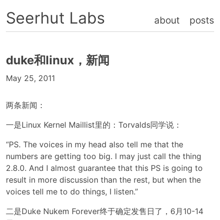
Seerhut Labs
about
posts
duke和linux，新闻
May 25, 2011
两条新闻：
一是Linux Kernel Maillist里的：Torvalds同学说：
“PS. The voices in my head also tell me that the
numbers are getting too big. I may just call the thing
2.8.0. And I almost guarantee that this PS is going to
result in more discussion than the rest, but when the
voices tell me to do things, I listen.”
二是 Duke Nukem Forever终于确定发售日了，6月10-14