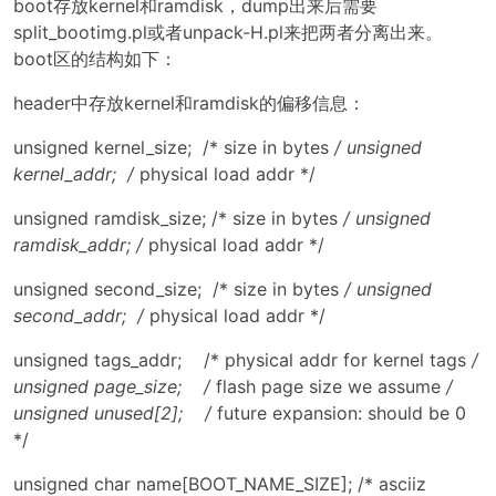
boot存放kernel和ramdisk，dump出来后需要
split_bootimg.pl或者unpack-H.pl来把两者分离出来。
boot区的结构如下：
header中存放kernel和ramdisk的偏移信息：
unsigned kernel_size; /* size in bytes
/ unsigned
kernel_addr; /
physical load addr */
unsigned ramdisk_size; /* size in bytes
/ unsigned
ramdisk_addr; /
physical load addr */
unsigned second_size; /* size in bytes
/ unsigned
second_addr; /
physical load addr */
unsigned tags_addr; /* physical addr for kernel tags
/
unsigned page_size; /
flash page size we assume
/
unsigned unused[2]; /
future expansion: should be 0
*/
unsigned char name[BOOT_NAME_SIZE]; /* asciiz